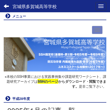
宮城県多賀城高等学校
Toggl
メニュー
※本校のSSH事業における実践事例集や課題研究ワークシート、課
題研究アーカイブは
SSHのページ
からダウンロード・閲覧できま
す。
是非ご覧下さい。
平成28年度