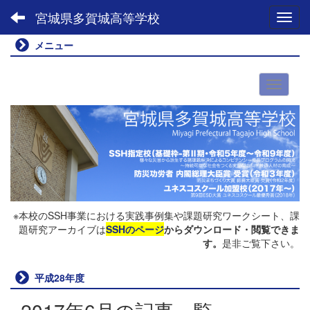
宮城県多賀城高等学校
Toggl
メニュー
※本校のSSH事業における実践事例集や課題研究ワークシート、課
題研究アーカイブは
SSHのページ
からダウンロード・閲覧できま
す。
是非ご覧下さい。
平成28年度