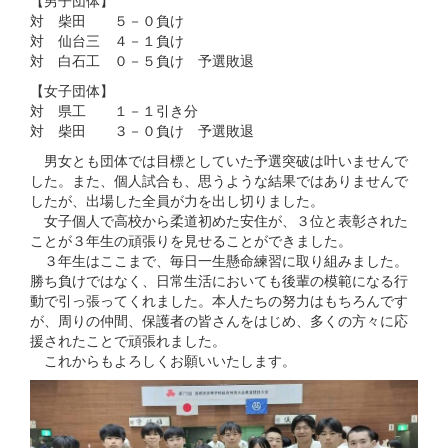
対 柴田 ５－０負け
対 仙台三 ４－１負け
対 白石工 ０－５負け 予選敗退
【女子団体】
対 県工 １－１引き分
対 柴田 ３－０負け 予選敗退
男女とも団体では目標としていた予選突破は叶いませんで
した。また、個人試合も、思うような結果ではありませんで
したが、出場した全員が力を出し切りました。
女子個人で高校から柔道初めた安住が、３位と表彰された
ことが３年生の頑張りを見せることができました。
３年生はここまで、毎日一生懸命練習に取り組みました。
勝ち負けではなく、日常生活においても後輩の模範になる行
動で引っ張ってくれました。本人たちの努力はもちろんです
が、周りの仲間、保護者の皆さんをはじめ、多くの方々に応
援されたことで頑張れました。
これからもよろしくお願いいたします。