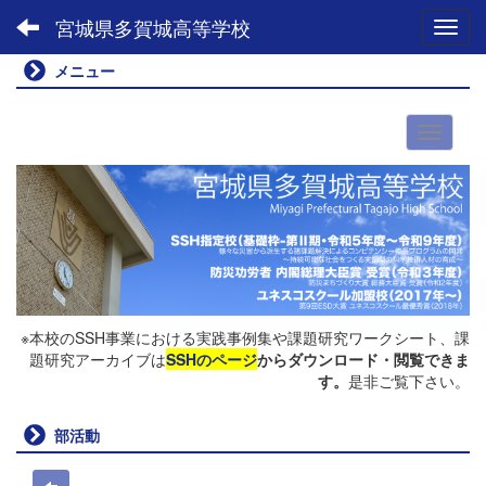
宮城県多賀城高等学校
Toggl
メニュー
※本校のSSH事業における実践事例集や課題研究ワークシート、課
題研究アーカイブは
SSHのページ
からダウンロード・閲覧できま
す。
是非ご覧下さい。
部活動