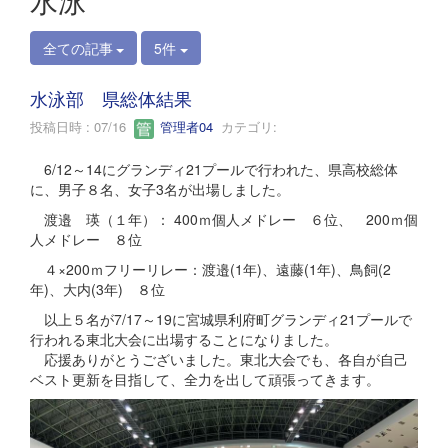
水泳
全ての記事
5件
水泳部 県総体結果
投稿日時 : 07/16
管理者04
カテゴリ:
6/12～14にグランディ21プールで行われた、県高校総体
に、男子８名、女子3名が出場しました。
渡邉 瑛（１年）： 400ｍ個人メドレー ６位、 200ｍ個
人メドレー ８位
４×200ｍフリーリレー：渡邉(1年)、遠藤(1年)、鳥飼(2
年)、大内(3年) ８位
以上５名が7/17～19に宮城県利府町グランディ21プールで
行われる東北大会に出場することになりました。
応援ありがとうございました。東北大会でも、各自が自己
ベスト更新を目指して、全力を出して頑張ってきます。