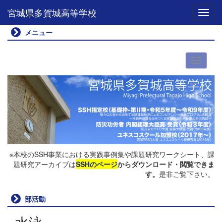
宮城県多賀城高等学校
Toggl
メニュー
※本校のSSH事業における実践事例集や課題研究ワークシート、課
題研究アーカイブは
SSHのページ
からダウンロード・閲覧できま
す。
是非ご覧下さい。
部活動