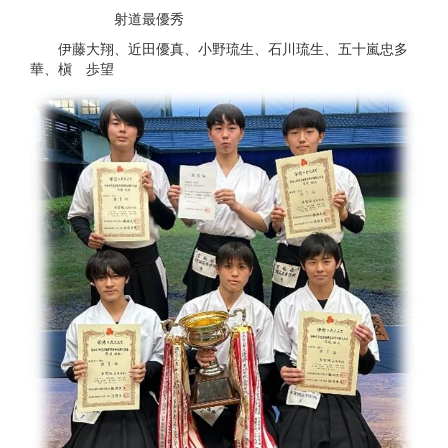
射道最優秀
伊藤大翔、近田優真、小野琉生、石川琉生、五十嵐忠多
華、槇 歩望