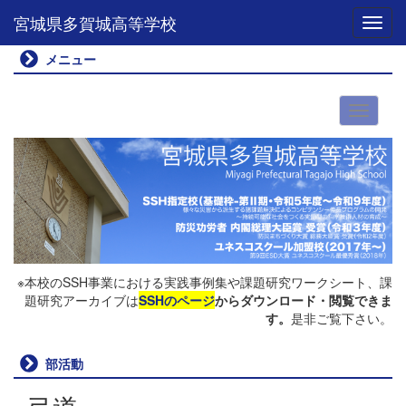
宮城県多賀城高等学校
Toggl
メニュー
※本校のSSH事業における実践事例集や課題研究ワークシート、課
題研究アーカイブは
SSHのページ
からダウンロード・閲覧できま
す。
是非ご覧下さい。
部活動