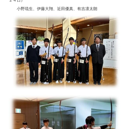
小野琉生、伊藤大翔、近田優真、有吉凛太朗