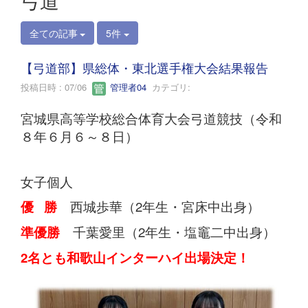
弓道
全ての記事
5件
【弓道部】県総体・東北選手権大会結果報告
投稿日時 : 07/06
管理者04
カテゴリ:
宮城県高等学校総合体育大会弓道競技（令和
８年６月６～８日）
女子個人
優 勝
西城歩華（2年生・宮床中出身）
準優勝
千葉愛里（2年生・塩竈二中出身）
2名とも和歌山インターハイ出場決定！