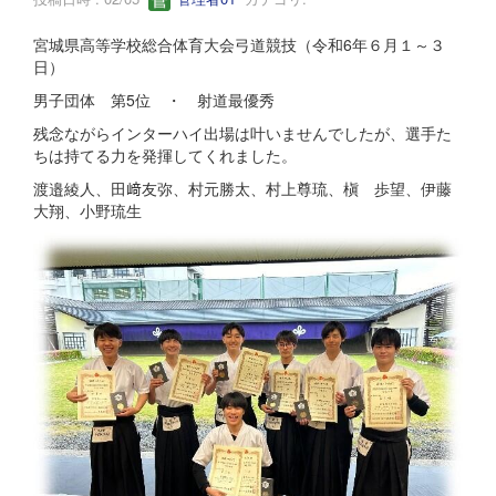
宮城県高等学校総合体育大会弓道競技（令和6年６月１～３
日）
男子団体 第5位 ・ 射道最優秀
残念ながらインターハイ出場は叶いませんでしたが、選手た
ちは持てる力を発揮してくれました。
渡邉綾人、田﨑友弥、村元勝太、村上尊琉、槇 歩望、伊藤
大翔、小野琉生