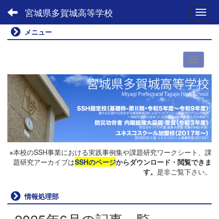
宮城県多賀城高等学校
Toggl
メニュー
※本校のSSH事業における実践事例集や課題研究ワークシート、課
題研究アーカイブは
SSHのページ
からダウンロード・閲覧できま
す。
是非ご覧下さい。
情報処理部