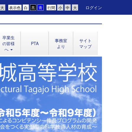
ログイン
表示色
行間
卒業生
事務室
サイト
の皆様
PTA
より
マップ
へ