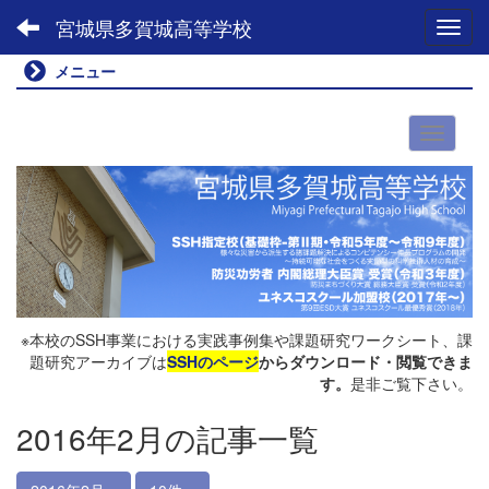
宮城県多賀城高等学校
Toggl
メニュー
※本校のSSH事業における実践事例集や課題研究ワークシート、課
題研究アーカイブは
SSHのページ
からダウンロード・閲覧できま
す。
是非ご覧下さい。
2016年2月の記事一覧