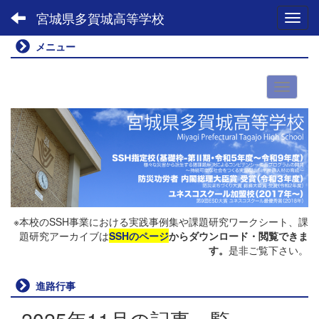
宮城県多賀城高等学校
Toggl
メニュー
※本校のSSH事業における実践事例集や課題研究ワークシート、課
題研究アーカイブは
SSHのページ
からダウンロード・閲覧できま
す。
是非ご覧下さい。
進路行事