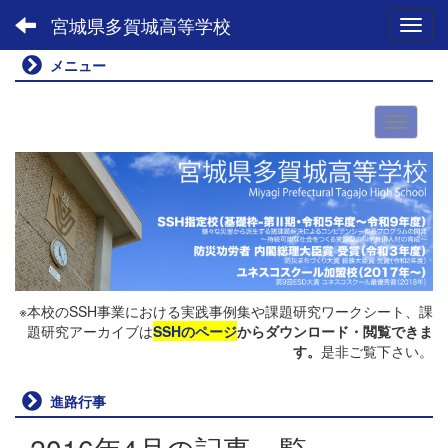
宮城県多賀城高等学校
Toggl
メニュー
※本校のSSH事業における実践事例集や課題研究ワークシート、課
題研究アーカイブは
SSHのページ
からダウンロード・閲覧できま
す。
是非ご覧下さい。
進路行事