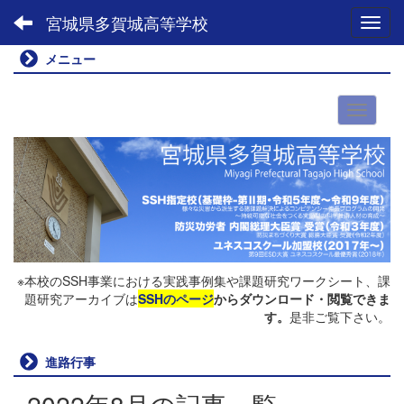
宮城県多賀城高等学校
Toggl
メニュー
※本校のSSH事業における実践事例集や課題研究ワークシート、課
題研究アーカイブは
SSHのページ
からダウンロード・閲覧できま
す。
是非ご覧下さい。
進路行事