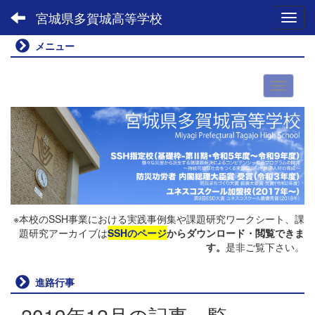
宮城県多賀城高等学校
Toggl
メニュー
※本校のSSH事業における実践事例集や課題研究ワークシート、課
題研究アーカイブは
SSHのページ
からダウンロード・閲覧できま
す。
是非ご覧下さい。
進路行事