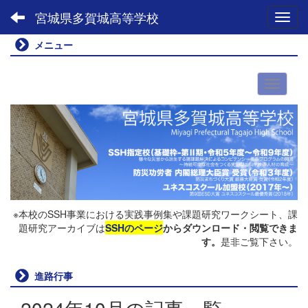
宮城県多賀城高等学校
Toggl
メニュー
※本校のSSH事業における実践事例集や課題研究ワークシート、課
題研究アーカイブは
SSHのページ
からダウンロード・閲覧できま
す。
是非ご覧下さい。
進路行事