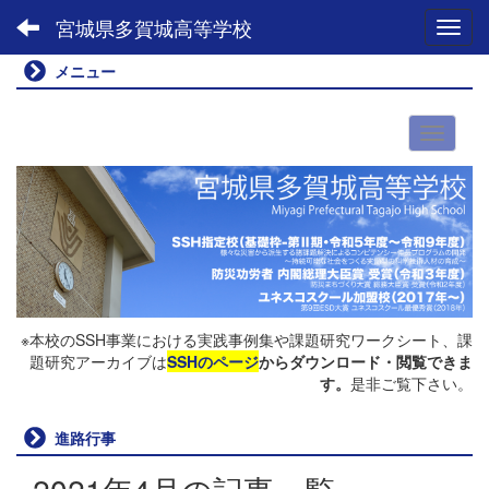
宮城県多賀城高等学校
Toggl
メニュー
※本校のSSH事業における実践事例集や課題研究ワークシート、課
題研究アーカイブは
SSHのページ
からダウンロード・閲覧できま
す。
是非ご覧下さい。
進路行事