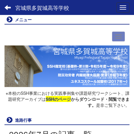
宮城県多賀城高等学校
Toggl
メニュー
※本校のSSH事業における実践事例集や課題研究ワークシート、課
題研究アーカイブは
SSHのページ
からダウンロード・閲覧できま
す。
是非ご覧下さい。
進路行事