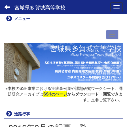
宮城県多賀城高等学校
Toggl
メニュー
※本校のSSH事業における実践事例集や課題研究ワークシート、課
題研究アーカイブは
SSHのページ
からダウンロード・閲覧できま
す。
是非ご覧下さい。
進路行事