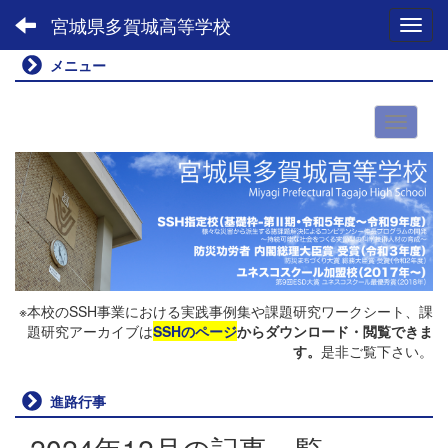
宮城県多賀城高等学校
Toggl
メニュー
※本校のSSH事業における実践事例集や課題研究ワークシート、課
題研究アーカイブは
SSHのページ
からダウンロード・閲覧できま
す。
是非ご覧下さい。
進路行事