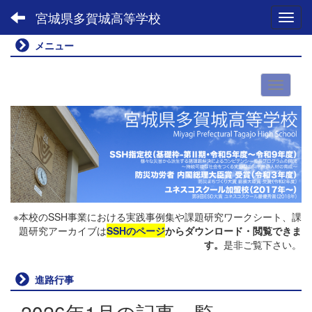
宮城県多賀城高等学校
Toggl
メニュー
※本校のSSH事業における実践事例集や課題研究ワークシート、課
題研究アーカイブは
SSHのページ
からダウンロード・閲覧できま
す。
是非ご覧下さい。
進路行事