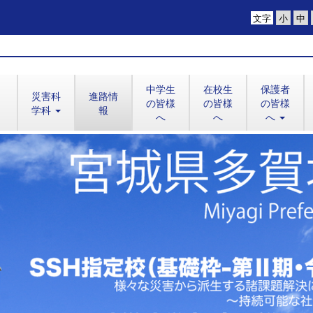
文字
中学生
在校生
保護者
災害科
進路情
の皆様
の皆様
の皆様
学科
報
へ
へ
へ