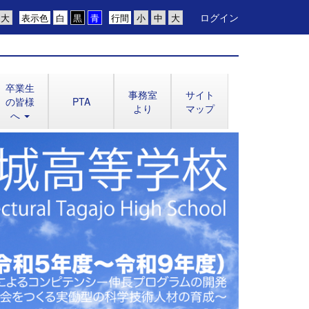
ログイン
表示色
行間
卒業生
事務室
サイト
の皆様
PTA
より
マップ
へ