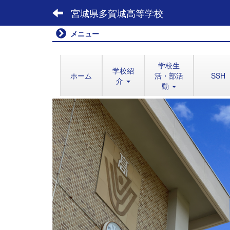
宮城県多賀城高等学校
メニュー
学校生
学校紹
ホーム
活・部活
SSH
介
動