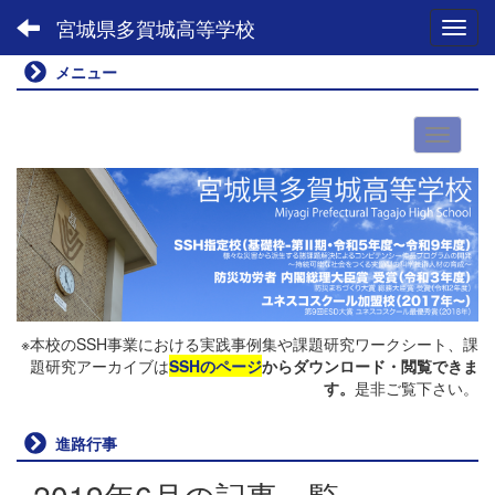
宮城県多賀城高等学校
Toggl
メニュー
※本校のSSH事業における実践事例集や課題研究ワークシート、課
題研究アーカイブは
SSHのページ
からダウンロード・閲覧できま
す。
是非ご覧下さい。
進路行事