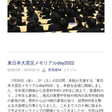
東日本大震災メモリアルday2022
投稿日時 : 2023/02/15
管理者04
カテゴリ:
1月20日（金），21（土）の2日間，本校が主催する「東日
本大震災メモリアルday2022」を，本校を会場に開催しまし
た。今年度の開催から災害科学科1,2年生に加えて，普通科の
１，２年生も参加し，地元の東豊中学校や県内の高等学校3校
の参加の他，県外からは14校の参加があり，総勢600名を数
える大規模な行事となりました。これまでコロナ禍に阻まれ
て中止やオンラインでの開催となってきましたが，今年は3年