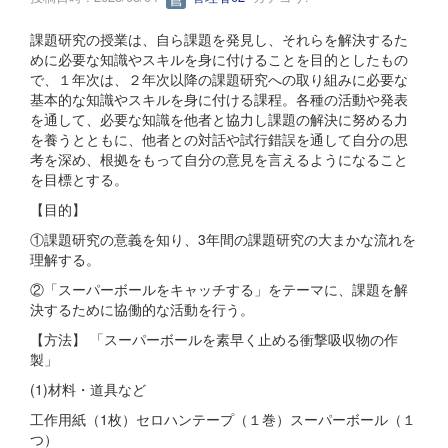
課題研究の授業は、自ら課題を発見し、それらを解決するた
めに必要な知識やスキルを身に付けることを目的としたもの
で、１年次は、２年次以降の課題研究への取り組みに必要な
基本的な知識やスキルを身に付ける課程。各種の活動や発表
を通して、必要な知識を他者と協力し課題の解決に努める力
を養うとともに、他者との対話や試行錯誤を通して自分の思
考を深め、根拠をもって自分の意見を言えるようになること
を目標とする。
【目的】
①課題研究の意義を知り、3年間の課題研究の大まかな流れを
理解する。
②「スーパーボールをキャッチする」をテーマに、課題を解
決するために協働的な活動を行う。
【方法】 「スーパーボールを素早く止める衝撃吸収物の作
製」
(1)材料・道具など
工作用紙（1枚）セロハンテープ（１巻）スーパーボール（１
つ）