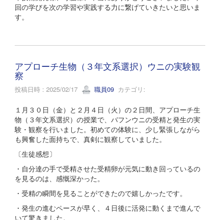
回の学びを次の学習や実践する力に繋げていきたいと思いま
す。
アプローチ生物（３年文系選択）ウニの実験観
察
投稿日時 : 2025/02/17
職員09
カテゴリ:
１月３０日（金）と２月４日（火）の２日間、アプローチ生
物（３年文系選択）の授業で、バフンウニの受精と発生の実
験・観察を行いました。初めての体験に、少し緊張しながら
も興奮した面持ちで、真剣に観察していました。
〔生徒感想〕
・自分達の手で受精させた受精卵が元気に動き回っているの
を見るのは、感慨深かった。
・受精の瞬間を見ることができたので嬉しかったです。
・発生の進むペースが早く、４日後に活発に動くまで進んで
いて驚きました。