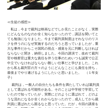
≪生徒の感想≫
私は，今まで裁判は映画などでしか見たことがなく，実際
にどんなものなのか全く知らなかったので，講話を聞いてと
ても勉強になりました。今まで裁判員制度はそれなりのリス
クを伴うのになぜ実施するのだろうと思っていましたが，重
大な事件だからこそ国民の視点・感覚を元に判断しなければ
ならないと聞き，納得しました。今回の講演で，改めて裁判
官や検察官は重大な責任を伴う仕事のためいつも誠実で公正
中立でいなければならない難しい仕事だと学びました。これ
から私も裁判官の方々のようにどんなことにも責任を持ち，
最後までやり遂げるようにしたいと思いました。 （１年女
子）
裁判は，一般人の自分たちも条件を満たしていれば裁判員
として選ばれる可能性がある。そのことは中学校で学習して
いたので知っていたが，実際にどのように選ばれて，どのよ
うな流れになるか全くわからなかったので，成人してから裁
判員に選ばれたら困るなと思っていた。だが，今回の講座を