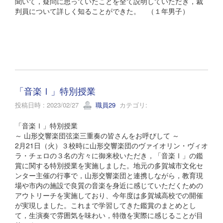
聞いて，疑問に思っていたことを全て説明していただき，裁
判員について詳しく知ることができた。 （１年男子）
「音楽Ⅰ」特別授業
投稿日時 : 2023/02/27
職員29
カテゴリ:
「音楽Ⅰ」特別授業
～ 山形交響楽団弦楽三重奏の皆さんをお呼びして ～
2月21日（火）３校時に山形交響楽団のヴァイオリン・ヴィオ
ラ・チェロの３名の方々に御来校いただき，「音楽Ⅰ」の鑑
賞に関する特別授業を実施しました。地元の多賀城市文化セ
ンター主催の行事で，山形交響楽団と連携しながら，教育現
場や市内の施設で良質の音楽を身近に感じていただくための
アウトリーチを実施しており、今年度は多賀城高校での開催
が実現しました。これまで学習してきた鑑賞のまとめとし
て，生演奏で雰囲気を味わい，特徴を実際に感じることが目