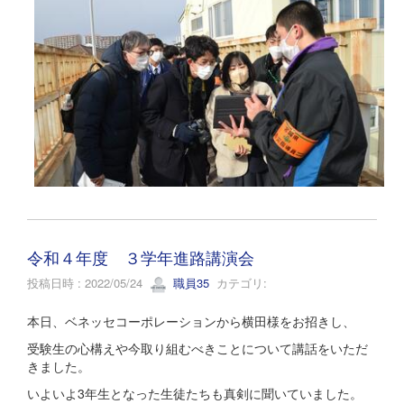
令和４年度 ３学年進路講演会
投稿日時 : 2022/05/24
職員35
カテゴリ:
本日、ベネッセコーポレーションから横田様をお招きし、
受験生の心構えや今取り組むべきことについて講話をいただ
きました。
いよいよ3年生となった生徒たちも真剣に聞いていました。