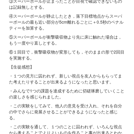
③スーパーボールが止まったことが目視で確認できないもの
は記録無しとする。
④スーパーボールが静止したとき，落下目標地点からスーパ
ーボールの最も近い部分が5cm離れるごとに＋0.5秒のペナル
ティーを加算する。
⑤スーパーボールが衝撃吸収物より先に床に触れた場合は，
もう一度やり直しとする。
⑥１回目で，衝撃吸収物が変形しても，そのままの形で2回目
を実施する。
【生徒感想】
・１つの見方に囚われず、新しい視点を友人からもらってま
た考えたりすることが出来るようになったと思います。
・みんなで1つの課題を達成するために切磋琢磨していくこと
の楽しさを感じられました。
・この実験をしてみて、他人の意見を受け入れ、それを自分
の中でさらに発展させることができるようになったと感じ
る。
・この実験を通して、１つのことに囚われず、いろんな視点
から考えることでよりよいものを作ること事が出来るとわか