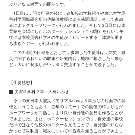
ぶりとなる対面での開催です。
1日目は，開会行事の後に，参加校の学校紹介や東北大学災
害科学国際研究所の佐藤健教授による基調講話，そして参加
者によるグループワークが行われました。そして2日目には体
育館を会場にしたポスターセッション（全78題）を行い，午
後には本校災害科学科の生徒がナビゲートする「津波伝承ま
ち歩きツアー」が行われました。
この2日間の日程をとおして，参加した生徒達は，防災・減
災に関するお互いの取組や研究内容，地域に根ざした活動な
ど，大いに刺激し合い，深く交流することができました。
【生徒感想】
▉ 災害科学科２年・大橋いぶき
今回の東日本大震災メモリアルdayは３年ぶりの対面での開
催ということもあり，去年のリモートでの開催の時よりもグ
ループワークが白熱し，より良い自分達の意見を作ることが
できました。また，ポスターセッションでは，自分達の学校
だけではなく他校のポスターを見ることで，自分達の知らな
かった防災制度，減災についての観点を知ることができまし