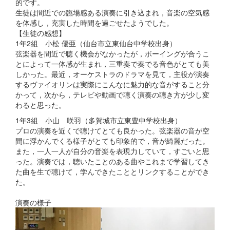
的です。
生徒は間近での臨場感ある演奏に引き込まれ，音楽の空気感
を体感し，充実した時間を過ごせたようでした。
【生徒の感想】
1年2組 小松 優亜（仙台市立東仙台中学校出身）
弦楽器を間近で聴く機会がなかったが，ボーイングが合うこ
とによって一体感が生まれ，三重奏で奏でる音色がとても美
しかった。最近，オーケストラのドラマを見て，主役が演奏
するヴァイオリンは実際にこんなに魅力的な音がすること分
かって，次から，テレビや動画で聴く演奏の聴き方が少し変
わると思った。
1年3組 小山 咲羽（多賀城市立東豊中学校出身）
プロの演奏を近くで聴けてとても良かった。弦楽器の音が空
間に浮かんでくる様子がとても印象的で，音が綺麗だった。
また，一人一人が自分の音楽を表現力していて，すごいと思
った。演奏では，聴いたことのある曲やこれまで学習してき
た曲を生で聴けて，学んできたこととリンクすることができ
た。
演奏の様子