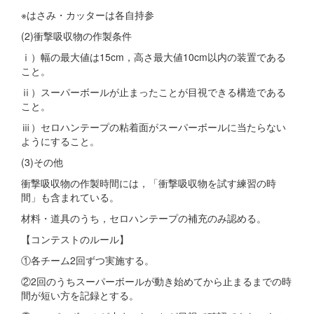
※はさみ・カッターは各自持参
(2)衝撃吸収物の作製条件
ⅰ）幅の最大値は15cm，高さ最大値10cm以内の装置である
こと。
ⅱ）スーパーボールが止まったことが目視できる構造である
こと。
ⅲ）セロハンテープの粘着面がスーパーボールに当たらない
ようにすること。
(3)その他
衝撃吸収物の作製時間には，「衝撃吸収物を試す練習の時
間」も含まれている。
材料・道具のうち，セロハンテープの補充のみ認める。
【コンテストのルール】
①各チーム2回ずつ実施する。
②2回のうちスーパーボールが動き始めてから止まるまでの時
間が短い方を記録とする。