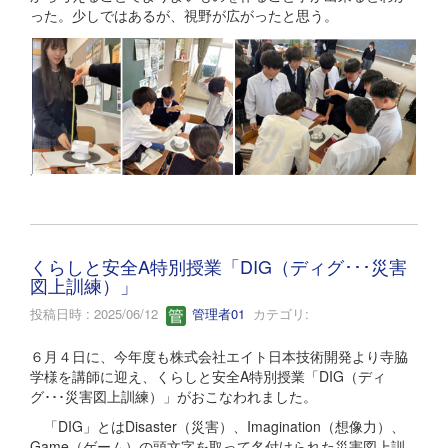
った。少しではあるが、視野が広がったと思う。
くらしと安全A特別授業「DIG（ディグ･･･災害
図上訓練）」
投稿日時 : 2025/06/12
管理者01
カテゴリ:
６月４日に、今年度も株式会社エイト日本技術開発より寺脇
学様を講師に迎え、くらしと安全A特別授業「DIG（ディ
グ･･･災害図上訓練）」がおこなわれました。
「DIG」とはDisaster（災害）、Imagination（想像力）、
Game（ゲーム）の頭文字を取って名付けられた災害図上訓