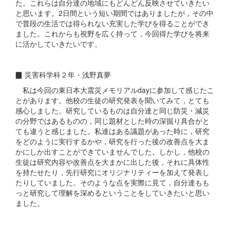
た。これらは自分達の地域にもどんどん反映させていきたい
と思います。2日間という短い期間ではありましたが，その中
で普段の生活では得られない充実した学びを得ることができ
ました。これからも視野を広く持って，今回得た学びを将来
に活かしていきたいです。
▉ 災害科学科２年・浅野真夢
私は今回の東日本大震災メモリアルdayに参加して感じたこ
とがあります。他校の生徒の研究発表を聞いてみて，とても
感心しました。研究しているものは自分達と同じ防災・減災
の分野ではあるものの，同じ題材とした時の深掘り具合がと
ても違うと感じました。私達はある議題があった時に，研究
をどのように実行するかや，研究を行った後の改善点を大ま
かにしか出すことができていませんでした。しかし，他校の
生徒は研究内容や改善点を大まかに出した後，それに具体性
を持たせたり，先行研究にオリジナリティーを加えて発表し
たりしていました。そのような点を実際に見て，自分達もも
っと研究して理解を深めるということをしていきたいと思い
ました。