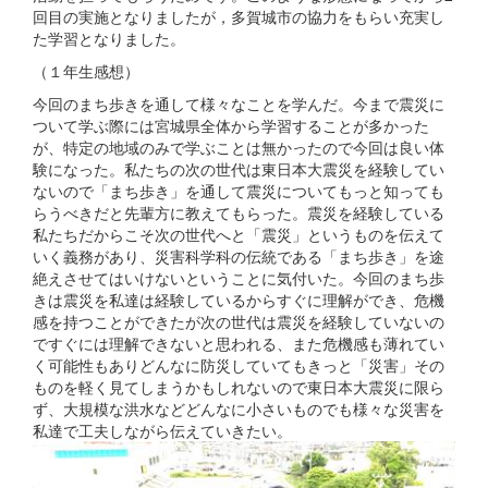
回目の実施となりましたが，多賀城市の協力をもらい充実し
た学習となりました。
（１年生感想）
今回のまち歩きを通して様々なことを学んだ。今まで震災に
ついて学ぶ際には宮城県全体から学習することが多かった
が、特定の地域のみで学ぶことは無かったので今回は良い体
験になった。私たちの次の世代は東日本大震災を経験してい
ないので「まち歩き」を通して震災についてもっと知っても
らうべきだと先輩方に教えてもらった。震災を経験している
私たちだからこそ次の世代へと「震災」というものを伝えて
いく義務があり、災害科学科の伝統である「まち歩き」を途
絶えさせてはいけないということに気付いた。今回のまち歩
きは震災を私達は経験しているからすぐに理解ができ、危機
感を持つことができたが次の世代は震災を経験していないの
ですぐには理解できないと思われる、また危機感も薄れてい
く可能性もありどんなに防災していてもきっと「災害」その
ものを軽く見てしまうかもしれないので東日本大震災に限ら
ず、大規模な洪水などどんなに小さいものでも様々な災害を
私達で工夫しながら伝えていきたい。