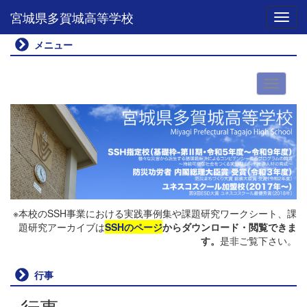
宮城県多賀城高等学校
Toggl
メニュー
※本校のSSH事業における実践事例集や課題研究ワークシート、課
題研究アーカイブは
SSHのページ
からダウンロード・閲覧できま
す。
是非ご覧下さい。
行事