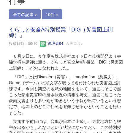
行事
全ての記事
10件
くらしと安全A特別授業「DIG（災害図上訓
練）」
投稿日時 : 06/16
管理者04
カテゴリ:
６月３日に、今年度も株式会社エイト日本技術開発より寺
脇学様を講師に迎え、くらしと安全A特別授業「DIG（災害図
上訓練）」がおこなわれました。
「DIG」とはDisaster（災害）、Imagination（想像力）、
Game（ゲーム）の頭文字を取って名付けられた災害図上訓
練です。今回も架空の地域の地図を用いて、過去にそこで起
こった豪雨災害時の浸水状況の情報を与え、過去に起こった
豪雨災害よりも多い雨が降るという予報が出ているという想
定で、地図上のどこに住民を避難させるかということを行い
ました。
実施する前日には、台風が日本に上陸し、東北地方にも被
害が出るかもしれないという状況になっており、この特別授
業が開催できるかどうか不安がありました。しかし、東海地