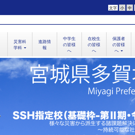
文字
中学生
在校生
保護者
災害科
進路情
の皆様
の皆様
の皆様
学科
報
へ
へ
へ