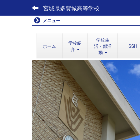
宮城県多賀城高等学校
メニュー
学校生
学校紹
ホーム
活・部活
SSH
介
動