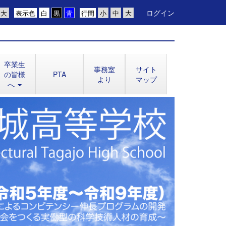
ログイン
表示色
行間
卒業生
事務室
サイト
の皆様
PTA
より
マップ
へ