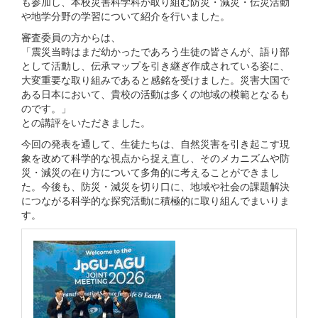
も参加し、本校災害科学科が取り組む防災・減災・伝災活動
や地学分野の学習について紹介を行いました。
審査委員の方からは、
「震災当時はまだ幼かったであろう生徒の皆さんが、語り部
として活動し、伝承マップを引き継ぎ作成されている姿に、
大変重要な取り組みであると感銘を受けました。災害大国で
ある日本において、貴校の活動は多くの地域の模範となるも
のです。」
との講評をいただきました。
今回の発表を通して、生徒たちは、自然災害を引き起こす現
象を改めて科学的な視点から捉え直し、そのメカニズムや防
災・減災の在り方について多角的に考えることができまし
た。今後も、防災・減災を切り口に、地域や社会の課題解決
につながる科学的な探究活動に積極的に取り組んでまいりま
す。