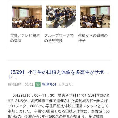
震災とテレビ報道
グループワークで
生徒からの質問の
の講演
の意見交換
様子
【5/29】 小学生の田植え体験を多高生がサポー
ト！
投稿日時 : 06/02
管理者04
カテゴリ:
5月29日10：00～11：30 災害科学科14名とSS科学部7名
の計21名が、多賀城市主催で開催された多賀城古代米田んぼ
プロジェクト2026の小学生田植え体験に運営スタッフとして
参加しました。今回で3回目となる田植え体験に、多賀城市の
6か所の小学校から5年生560名の児童が集まり、多賀城市、