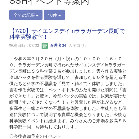
SSHイベント等案内
全ての記事
10件
【7/20】サイエンスデイinララガーデン長町で
科学実験教室！
投稿日時 : 07/23
管理者04
カテゴリ:
令和８年７月２０日（月・祝）の１０：００～１６：０
０、ララガーデン長町で行われたサイエンスデイinララガー
デン長町にＳＳ科学部５名が参加しました。雲を作る実験と
冷却パックを作る実験を通して、参加した６０名を超える子
供たちと科学の不思議を「見て・触れて・体験」しました。
雲を作る実験では、ペットボトルのふたを開けた瞬間に「雲
ができた！」と驚き、冷却パックの実験では、尿素が溶けた
瞬間「すごく冷たくなった！」と興奮した声が上がるなど、
多高生と一緒に科学の不思議を体験しました。生徒たちも個
別に実験について説明する貴重な機会となりました。今後も
科学実験イベントは続きます。みなさんのご来場を多高ＳＳ
科学部一同、お待ちしております。
〇今後参加予定のイベント