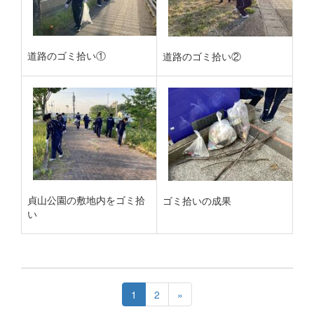
道路のゴミ拾い①
道路のゴミ拾い②
貞山公園の敷地内をゴミ拾
ゴミ拾いの成果
い
1
2
»