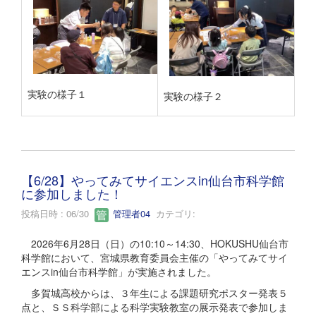
実験の様子１
実験の様子２
【6/28】やってみてサイエンスin仙台市科学館
に参加しました！
投稿日時 : 06/30
管理者04
カテゴリ:
2026年6月28日（日）の10:10～14:30、HOKUSHU仙台市
科学館において、宮城県教育委員会主催の「やってみてサイ
エンスin仙台市科学館」が実施されました。
多賀城高校からは、３年生による課題研究ポスター発表５
点と、ＳＳ科学部による科学実験教室の展示発表で参加しま