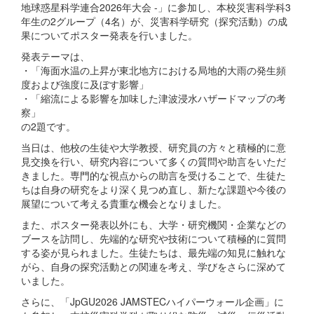
地球惑星科学連合2026年大会 -」に参加し、本校災害科学科3
年生の2グループ（4名）が、災害科学研究（探究活動）の成
果についてポスター発表を行いました。
発表テーマは、
・「海面水温の上昇が東北地方における局地的大雨の発生頻
度および強度に及ぼす影響」
・「縮流による影響を加味した津波浸水ハザードマップの考
察」
の2題です。
当日は、他校の生徒や大学教授、研究員の方々と積極的に意
見交換を行い、研究内容について多くの質問や助言をいただ
きました。専門的な視点からの助言を受けることで、生徒た
ちは自身の研究をより深く見つめ直し、新たな課題や今後の
展望について考える貴重な機会となりました。
また、ポスター発表以外にも、大学・研究機関・企業などの
ブースを訪問し、先端的な研究や技術について積極的に質問
する姿が見られました。生徒たちは、最先端の知見に触れな
がら、自身の探究活動との関連を考え、学びをさらに深めて
いました。
さらに、「JpGU2026 JAMSTECハイパーウォール企画」に