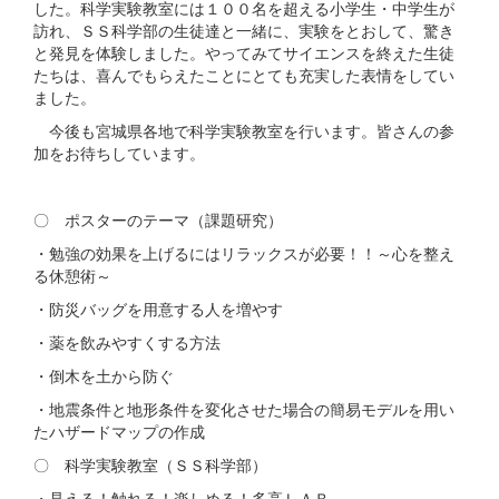
した。科学実験教室には１００名を超える小学生・中学生が
訪れ、ＳＳ科学部の生徒達と一緒に、実験をとおして、驚き
と発見を体験しました。やってみてサイエンスを終えた生徒
たちは、喜んでもらえたことにとても充実した表情をしてい
ました。
今後も宮城県各地で科学実験教室を行います。皆さんの参
加をお待ちしています。
〇 ポスターのテーマ（課題研究）
・勉強の効果を上げるにはリラックスが必要！！～心を整え
る休憩術～
・防災バッグを用意する人を増やす
・薬を飲みやすくする方法
・倒木を土から防ぐ
・地震条件と地形条件を変化させた場合の簡易モデルを用い
たハザードマップの作成
〇 科学実験教室（ＳＳ科学部）
・見える！触れる！楽しめる！多高ＬＡＢ.