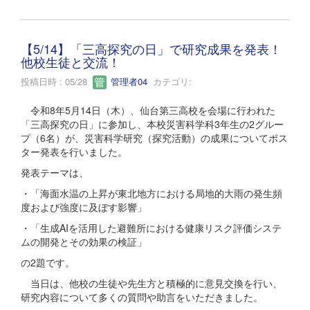
【5/14】「三高探究の日」で研究成果を発表！
他校生徒と交流！
投稿日時 : 05/28
管理者04
カテゴリ:
令和8年5月14日（木）、仙台第三高校を会場に行われた
「三高探究の日」に参加し、本校災害科学科3年生の2グルー
プ（6名）が、災害科学研究（探究活動）の成果についてポス
ター発表を行いました。
発表テーマは、
・「海面水温の上昇が東北地方における局地的大雨の発生頻
度および強度に及ぼす影響」
・「生成AIを活用した避難所における健康リスク評価システ
ムの開発とその効果の検証」
の2題です。
当日は、他校の生徒や先生方と積極的に意見交換を行い、
研究内容について多くの質問や助言をいただきました。