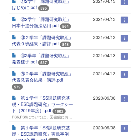
①2学年「課題研究取組」
2021/04/13
はじめに.pdf
595
②2学年「課題研究取組」
2021/04/13
日本十進分類法活用.pdf
564
③２学年「課題研究取組」
2021/04/13
代表９班結果・講評.pdf
848
④2学年「課題研究取組」
2021/04/13
発表様子.pdf
587
⑤２学年「課題研究取組」
2021/04/13
代表発表会結果・講評.pdf
579
第１学年「SS課題研究基
2020/09/08
礎・ESD課題研究」ワークシー
ト（2019年度）.pdf
1602
PS6,PS9については，図書館におけるオリエンテーションにつき未掲載。
第１学年「SS課題研究基
2020/09/08
礎・ESD課題研究」実践事例