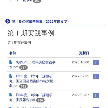
282
第Ⅰ期の実践事例集（2022年度まで）
第Ⅰ期実践事例
第Ⅰ期実践事例
名前
更新日
8月2／3日理科講座実践事
2020/10/08
例.pdf
757
R3年度）1学年「課題研
2022/02/25
究」国立国会図書館の特別授
業.pdf
592
R3年度）1学年「課題研
2022/02/07
究」実践報告.pdf
660