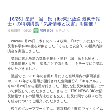
【6/25】星野 誠 氏（tbc東北放送 気象予報
士）の特別講義「気象情報と災害」を開催！
投稿日時 : 06/29
管理者04
カテゴリ:
2026年6月25日（木）の２～４校時、iRisホールにおいて、
災害科学科3年生を対象とした「くらしと安全B」の授業内講
演会を実施しました。
講師に東北放送の気象予報士・星野 誠 氏をお招きし、
「気象情報と災害 ―知ることで備える―」をテーマにご講話
をいただきました。
講話では、2019年の台風19号による宮城県内の豪雨被害
や、2017年から運用が開始された危険度分布「キキクル」、
今年5月29日から運用が始まった「新たな防災気象情報」につ
いて解説していただきました。さらに、TBS NEWS DIGの防
災情報サイトの活用方法なども交え、防災に関する様々な取
り組みについてご紹介いただきました。
後半のグループワークでは、東京都の「東京 マイ・タイム