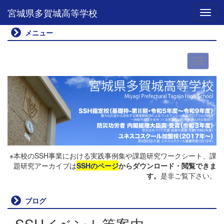
宮城県多賀城高等学校
Toggl
メニュー
※本校のSSH事業における実践事例集や課題研究ワークシート、課
題研究アーカイブは
SSHのページ
からダウンロード・閲覧できま
す。
是非ご覧下さい。
ブログ