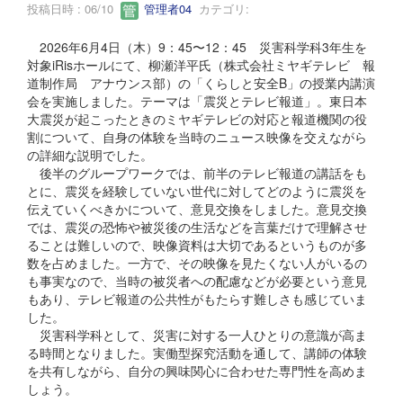
投稿日時 : 06/10
管理者04
カテゴリ:
2026年6月4日（木）9：45〜12：45 災害科学科3年生を
対象iRisホールにて、柳瀬洋平氏（株式会社ミヤギテレビ 報
道制作局 アナウンス部）の「くらしと安全B」の授業内講演
会を実施しました。テーマは「震災とテレビ報道」。東日本
大震災が起こったときのミヤギテレビの対応と報道機関の役
割について、自身の体験を当時のニュース映像を交えながら
の詳細な説明でした。
後半のグループワークでは、前半のテレビ報道の講話をも
とに、震災を経験していない世代に対してどのように震災を
伝えていくべきかについて、意見交換をしました。意見交換
では、震災の恐怖や被災後の生活などを言葉だけで理解させ
ることは難しいので、映像資料は大切であるというものが多
数を占めました。一方で、その映像を見たくない人がいるの
も事実なので、当時の被災者への配慮などが必要という意見
もあり、テレビ報道の公共性がもたらす難しさも感じていま
した。
災害科学科として、災害に対する一人ひとりの意識が高ま
る時間となりました。実働型探究活動を通して、講師の体験
を共有しながら、自分の興味関心に合わせた専門性を高めま
しょう。