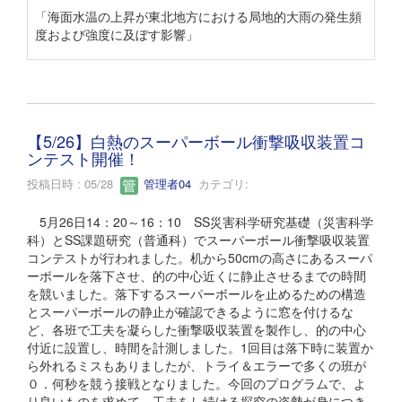
「海面水温の上昇が東北地方における局地的大雨の発生頻
度および強度に及ぼす影響」
【5/26】白熱のスーパーボール衝撃吸収装置コ
ンテスト開催！
投稿日時 : 05/28
管理者04
カテゴリ:
5月26日14：20～16：10 SS災害科学研究基礎（災害科学
科）とSS課題研究（普通科）でスーパーボール衝撃吸収装置
コンテストが行われました。机から50cmの高さにあるスーパ
ーボールを落下させ、的の中心近くに静止させるまでの時間
を競いました。落下するスーパーボールを止めるための構造
とスーパーボールの静止が確認できるように窓を付けるな
ど、各班で工夫を凝らした衝撃吸収装置を製作し、的の中心
付近に設置し、時間を計測しました。1回目は落下時に装置か
ら外れるミスもありましたが、トライ＆エラーで多くの班が
０．何秒を競う接戦となりました。今回のプログラムで、よ
り良いものを求めて、工夫をし続ける探究の姿勢が身につき