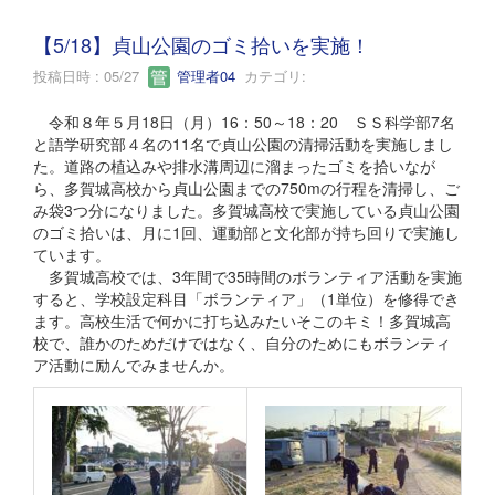
【5/18】貞山公園のゴミ拾いを実施！
投稿日時 : 05/27
管理者04
カテゴリ:
令和８年５月18日（月）16：50～18：20 ＳＳ科学部7名
と語学研究部４名の11名で貞山公園の清掃活動を実施しまし
た。道路の植込みや排水溝周辺に溜まったゴミを拾いなが
ら、多賀城高校から貞山公園までの750mの行程を清掃し、ご
み袋3つ分になりました。多賀城高校で実施している貞山公園
のゴミ拾いは、月に1回、運動部と文化部が持ち回りで実施し
ています。
多賀城高校では、3年間で35時間のボランティア活動を実施
すると、学校設定科目「ボランティア」（1単位）を修得でき
ます。高校生活で何かに打ち込みたいそこのキミ！多賀城高
校で、誰かのためだけではなく、自分のためにもボランティ
ア活動に励んでみませんか。