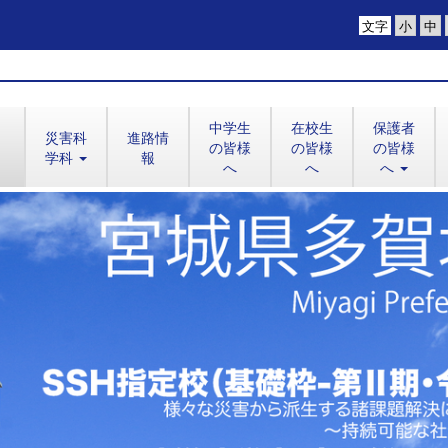
文字
中学生
在校生
保護者
災害科
進路情
の皆様
の皆様
の皆様
学科
報
へ
へ
へ