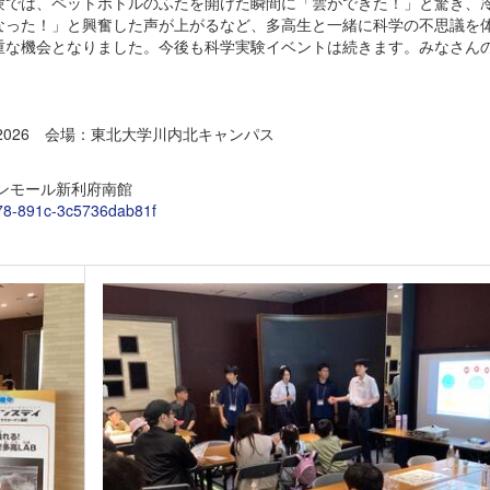
験では、ペットボトルのふたを開けた瞬間に「雲ができた！」と驚き、
なった！」と興奮した声が上がるなど、多高生と一緒に科学の不思議を
重な機会となりました。今後も科学実験イベントは続きます。みなさん
026 会場：東北大学川内北キャンパス
ンモール新利府南館
4178-891c-3c5736dab81f