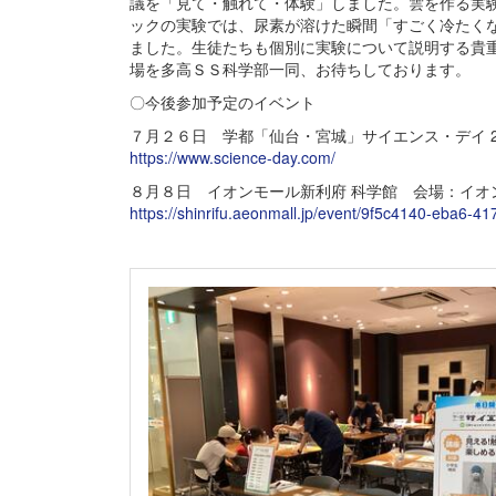
議を「見て・触れて・体験」しました。雲を作る実
ックの実験では、尿素が溶けた瞬間「すごく冷たく
ました。生徒たちも個別に実験について説明する貴
場を多高ＳＳ科学部一同、お待ちしております。
〇今後参加予定のイベント
７月２６日 学都「仙台・宮城」サイエンス・デイ 2
https://www.science-day.com/
８月８日 イオンモール新利府 科学館 会場：イオ
https://shinrifu.aeonmall.jp/event/9f5c4140-eba6-