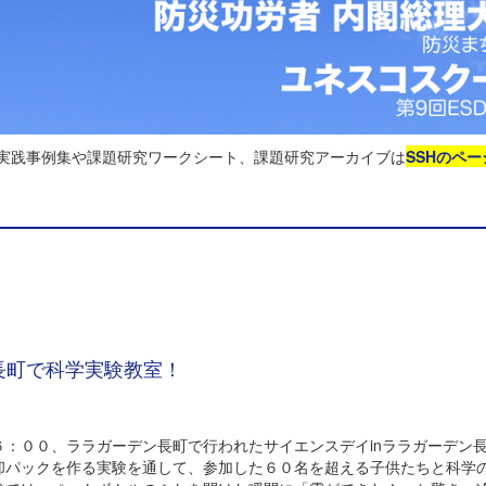
る実践事例集や課題研究ワークシート、課題研究アーカイブは
SSHのペー
ン長町で科学実験教室！
：００、ララガーデン長町で行われたサイエンスデイinララガーデン
却パックを作る実験を通して、参加した６０名を超える子供たちと科学