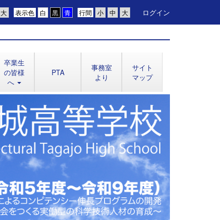
ログイン
表示色
行間
卒業生
事務室
サイト
の皆様
PTA
より
マップ
へ