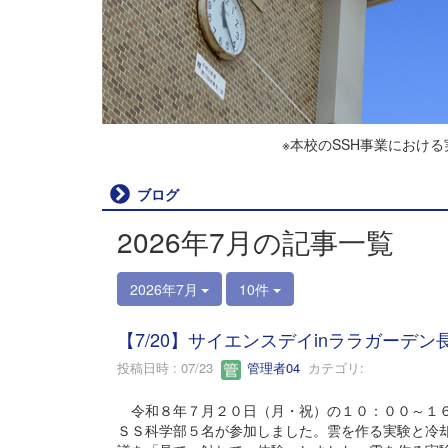
※本校のSSH事業におけ
ブログ
2026年7月の記事一覧
2026年7月
10件
【7/20】サイエンスデイinララガーデ
投稿日時 : 07/23
管理者04
カテゴリ:
令和８年７月２０日（月・祝）の１０：００～１６
ＳＳ科学部５名が参加しました。雲を作る実験と冷