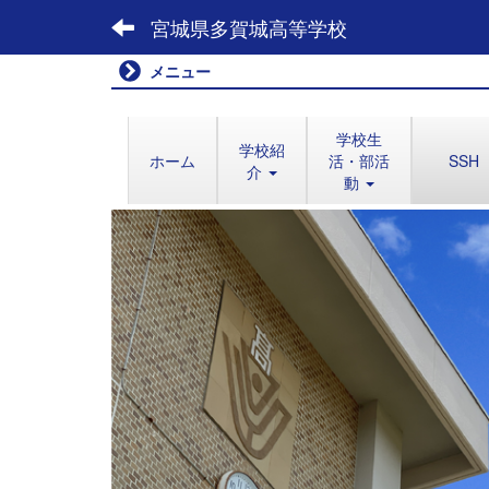
宮城県多賀城高等学校
メニュー
学校生
学校紹
ホーム
活・部活
SSH
介
動