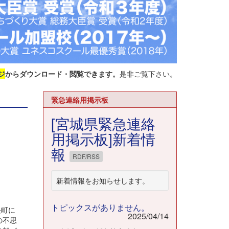
ジ
からダウンロード・閲覧できます。
是非ご覧下さい。
緊急連絡用掲示板
[宮城県緊急連絡
用掲示板]新着情
報
RDF/RSS
新着情報をお知らせします。
トピックスがありません。
長町に
2025/04/14
の不思