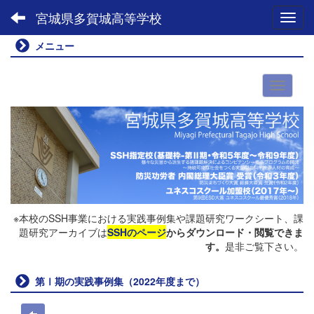
宮城県多賀城高等学校
Toggl
メニュー
※本校のSSH事業における実践事例集や課題研究ワークシート、課
題研究アーカイブは
SSHのページ
からダウンロード・閲覧できま
す。
是非ご覧下さい。
第Ⅰ期の実践事例集（2022年度まで）