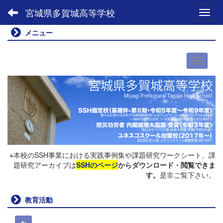
宮城県多賀城高等学校
Toggl
メニュー
※本校のSSH事業における実践事例集や課題研究ワークシート、課
題研究アーカイブは
SSHのページ
からダウンロード・閲覧できま
す。
是非ご覧下さい。
教育活動