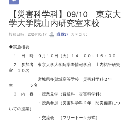
【災害科学科】09/10 東京大
学大学院山内研究室来校
投稿日時 : 2024/10/17
職員37
カテゴリ:
◆実施概要
１ 日 時 ９月１０日（火）１４：００～１６：００
２ 参加者 東京大学大学院学際情報学府 山内祐平研究
室 １０名
宮城県多賀城高等学校 災害科学科２年
生 ５名
３ 内 容 ・授業見学（普通科・災害科学科）
・授業参加（災害科学科２年 防災備蓄につ
いての授業）
・交流会 （フリートーク形式）