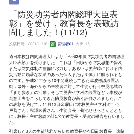
「防災功労者内閣総理大臣表
彰」を受け，教育長を表敬訪
問しました！(11/12)
投稿日時 : 2021/11/18
管理者01
カテゴリ:
過日本校は内閣総理大臣より「令和3年度防災功労者内閣総理
大臣表彰」を受けました。これは「日頃から防災思想の普及
または防災体制の整備に尽力し，あるいは災害時における防
災活動に顕著な功績のあった個人または団体」に贈られるも
のです。平成24年から10年間継続してきた津波標識設置活
動，県外・海外からの来校者に対して生徒が行う被災地域の
「まち歩き」の活動，そして災害科学科の設置など，本校が
創意工夫をこらしてきた防災教育が高く評価されました。こ
の表彰を受けて，11月12日金曜日に本校災害科学科3年・江
戸葵さん，秋澤綾香さん，生徒会長・菊池せせらさんととも
に，校長・主幹教諭の計5名で教育長へ受賞の報告を行いまし
た。
列席した3人の生徒諸君から伊東教育長や布田副教育長・遠藤