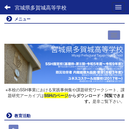
宮城県多賀城高等学校
Toggl
メニュー
※本校のSSH事業における実践事例集や課題研究ワークシート、課
題研究アーカイブは
SSHのページ
からダウンロード・閲覧できま
す。
是非ご覧下さい。
教育活動