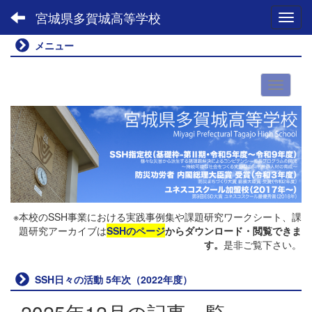
宮城県多賀城高等学校
Toggl
メニュー
※本校のSSH事業における実践事例集や課題研究ワークシート、課
題研究アーカイブは
SSHのページ
からダウンロード・閲覧できま
す。
是非ご覧下さい。
SSH日々の活動 5年次（2022年度）