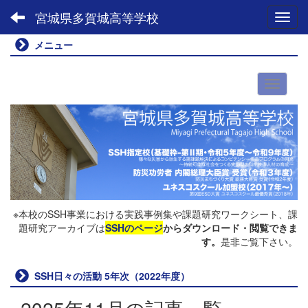
宮城県多賀城高等学校
Toggl
メニュー
※本校のSSH事業における実践事例集や課題研究ワークシート、課
題研究アーカイブは
SSHのページ
からダウンロード・閲覧できま
す。
是非ご覧下さい。
SSH日々の活動 5年次（2022年度）