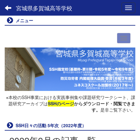
宮城県多賀城高等学校
Toggl
メニュー
※本校のSSH事業における実践事例集や課題研究ワークシート、課
題研究アーカイブは
SSHのページ
からダウンロード・閲覧できま
す。
是非ご覧下さい。
SSH日々の活動 5年次（2022年度）