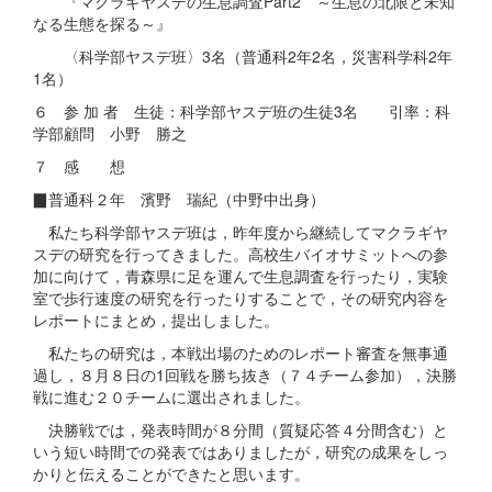
『マクラギヤスデの生息調査Part2 ～生息の北限と未知
なる生態を探る～』
〈科学部ヤスデ班〉3名（普通科2年2名，災害科学科2年
1名）
６ 参 加 者 生徒：科学部ヤスデ班の生徒3名 引率：科
学部顧問 小野 勝之
７ 感 想
▉普通科２年 濱野 瑞紀（中野中出身）
私たち科学部ヤスデ班は，昨年度から継続してマクラギヤ
スデの研究を行ってきました。高校生バイオサミットへの参
加に向けて，青森県に足を運んで生息調査を行ったり，実験
室で歩行速度の研究を行ったりすることで，その研究内容を
レポートにまとめ，提出しました。
私たちの研究は，本戦出場のためのレポート審査を無事通
過し，８月８日の1回戦を勝ち抜き（７４チーム参加），決勝
戦に進む２０チームに選出されました。
決勝戦では，発表時間が８分間（質疑応答４分間含む）と
いう短い時間での発表ではありましたが，研究の成果をしっ
かりと伝えることができたと思います。