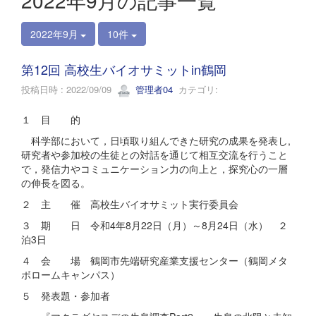
2022年9月の記事一覧
2022年9月
10件
第12回 高校生バイオサミットin鶴岡
投稿日時 : 2022/09/09
管理者04
カテゴリ:
１ 目 的
科学部において，日頃取り組んできた研究の成果を発表し,
研究者や参加校の生徒との対話を通じて相互交流を行うこと
で，発信力やコミュニケーション力の向上と，探究心の一層
の伸長を図る。
２ 主 催 高校生バイオサミット実行委員会
３ 期 日 令和4年8月22日（月）～8月24日（水） ２
泊3日
４ 会 場 鶴岡市先端研究産業支援センター（鶴岡メタ
ボロームキャンパス）
５ 発表題・参加者