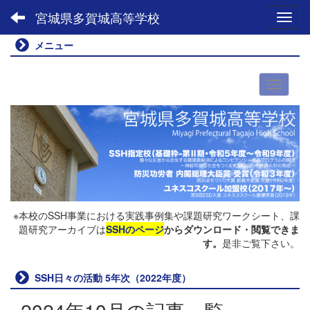
宮城県多賀城高等学校
Toggl
メニュー
※本校のSSH事業における実践事例集や課題研究ワークシート、課
題研究アーカイブは
SSHのページ
からダウンロード・閲覧できま
す。
是非ご覧下さい。
SSH日々の活動 5年次（2022年度）