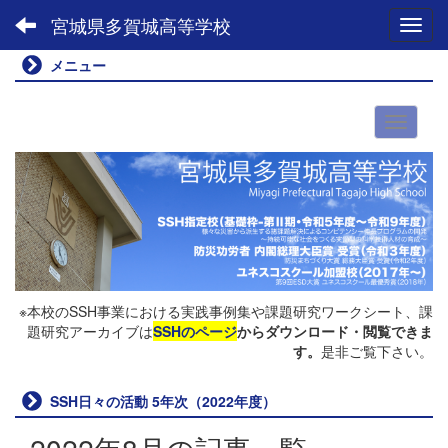
宮城県多賀城高等学校
Toggl
メニュー
※本校のSSH事業における実践事例集や課題研究ワークシート、課
題研究アーカイブは
SSHのページ
からダウンロード・閲覧できま
す。
是非ご覧下さい。
SSH日々の活動 5年次（2022年度）