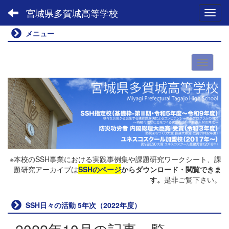
宮城県多賀城高等学校
Toggl
メニュー
※本校のSSH事業における実践事例集や課題研究ワークシート、課
題研究アーカイブは
SSHのページ
からダウンロード・閲覧できま
す。
是非ご覧下さい。
SSH日々の活動 5年次（2022年度）