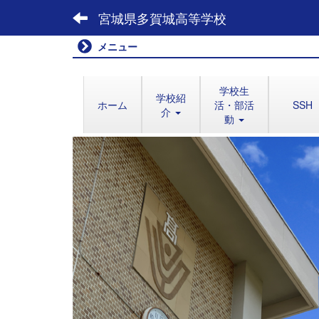
宮城県多賀城高等学校
メニュー
学校生
学校紹
ホーム
活・部活
SSH
介
動