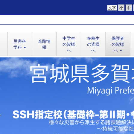
文字
中学生
在校生
保護者
災害科
進路情
の皆様
の皆様
の皆様
学科
報
へ
へ
へ