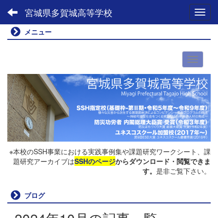
宮城県多賀城高等学校
Toggl
メニュー
※本校のSSH事業における実践事例集や課題研究ワークシート、課
題研究アーカイブは
SSHのページ
からダウンロード・閲覧できま
す。
是非ご覧下さい。
ブログ