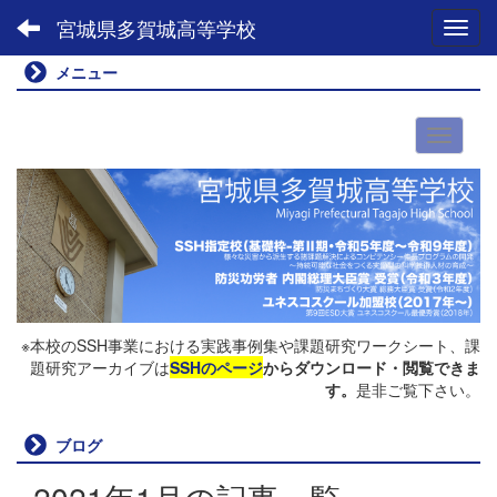
宮城県多賀城高等学校
Toggl
メニュー
※本校のSSH事業における実践事例集や課題研究ワークシート、課
題研究アーカイブは
SSHのページ
からダウンロード・閲覧できま
す。
是非ご覧下さい。
ブログ