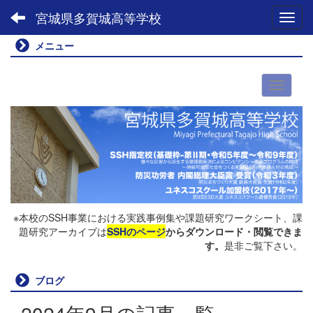
宮城県多賀城高等学校
Toggl
メニュー
※本校のSSH事業における実践事例集や課題研究ワークシート、課
題研究アーカイブは
SSHのページ
からダウンロード・閲覧できま
す。
是非ご覧下さい。
ブログ