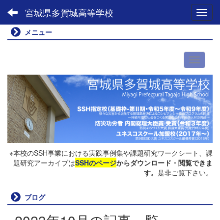
宮城県多賀城高等学校
Toggl
メニュー
※本校のSSH事業における実践事例集や課題研究ワークシート、課
題研究アーカイブは
SSHのページ
からダウンロード・閲覧できま
す。
是非ご覧下さい。
ブログ