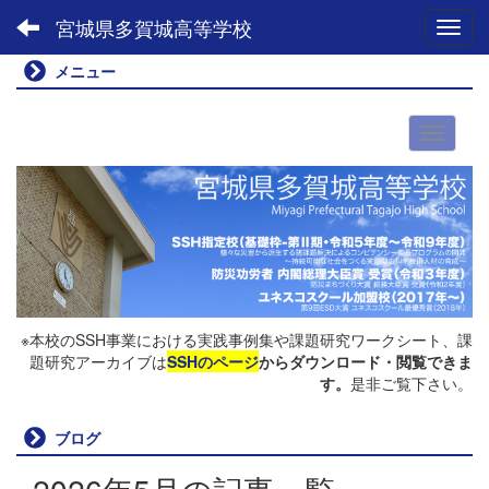
宮城県多賀城高等学校
Toggl
メニュー
※本校のSSH事業における実践事例集や課題研究ワークシート、課
題研究アーカイブは
SSHのページ
からダウンロード・閲覧できま
す。
是非ご覧下さい。
ブログ