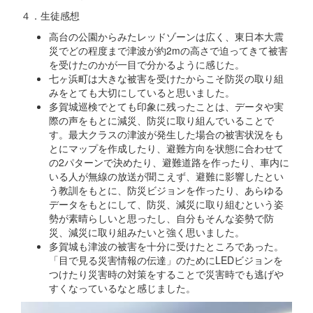
４．生徒感想
高台の公園からみたレッドゾーンは広く、東日本大震
災でどの程度まで津波が約2mの高さで迫ってきて被害
を受けたのかが一目で分かるように感じた。
七ヶ浜町は大きな被害を受けたからこそ防災の取り組
みをとても大切にしていると思いました。
多賀城巡検でとても印象に残ったことは、データや実
際の声をもとに減災、防災に取り組んでいることで
す。最大クラスの津波が発生した場合の被害状況をも
とにマップを作成したり、避難方向を状態に合わせて
の2パターンで決めたり、避難道路を作ったり、車内に
いる人が無線の放送が聞こえず、避難に影響したとい
う教訓をもとに、防災ビジョンを作ったり、あらゆる
データをもとにして、防災、減災に取り組むという姿
勢が素晴らしいと思ったし、自分もそんな姿勢で防
災、減災に取り組みたいと強く思いました。
多賀城も津波の被害を十分に受けたところであった。
「目で見る災害情報の伝達」のためにLEDビジョンを
つけたり災害時の対策をすることで災害時でも逃げや
すくなっているなと感じました。