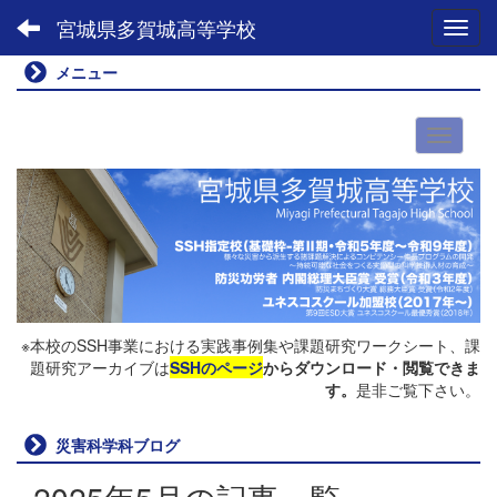
宮城県多賀城高等学校
Toggl
メニュー
※本校のSSH事業における実践事例集や課題研究ワークシート、課
題研究アーカイブは
SSHのページ
からダウンロード・閲覧できま
す。
是非ご覧下さい。
災害科学科ブログ