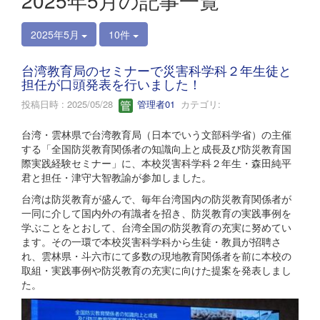
2025年5月の記事一覧
2025年5月
10件
台湾教育局のセミナーで災害科学科２年生徒と
担任が口頭発表を行いました！
投稿日時 : 2025/05/28
管理者01
カテゴリ:
台湾・雲林県で台湾教育局（日本でいう文部科学省）の主催
する「全国防災教育関係者の知識向上と成長及び防災教育国
際実践経験セミナー」に、本校災害科学科２年生・森田純平
君と担任・津守大智教諭が参加しました。
台湾は防災教育が盛んで、毎年台湾国内の防災教育関係者が
一同に介して国内外の有識者を招き、防災教育の実践事例を
学ぶことをとおして、台湾全国の防災教育の充実に努めてい
ます。その一環で本校災害科学科から生徒・教員が招聘さ
れ、雲林県・斗六市にて多数の現地教育関係者を前に本校の
取組・実践事例や防災教育の充実に向けた提案を発表しまし
た。