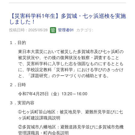
【災害科学科1年生】多賀城・七ヶ浜巡検を実施
しました！
投稿日時 : 2025/05/28
管理者01
カテゴリ:
１．目的
東日本大震災において被災した多賀城市及び七ヶ浜町の
被災状況や、その後の復興状況を観察・調査すること
で、災害科学科に入学した志を強固なものにするととも
に、学校設定教科「災害科学」における学びのきっかけ
と、「課題研究」のテーマづくりの補助とする。
２．日時
令和7年4月25日（金）13:20～16:00
３．実習内容
➀七ヶ浜町笹山地区：被災地見学、避難所見学並びに七
ヶ浜町建設課職員説明
②多賀城市八幡地区：避難道路見学並びに多賀城市危機
管理課職員・町内会長説明