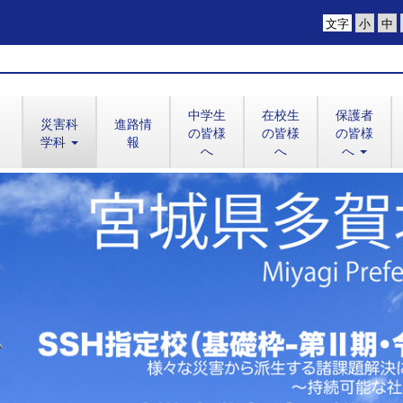
文字
中学生
在校生
保護者
災害科
進路情
の皆様
の皆様
の皆様
学科
報
へ
へ
へ