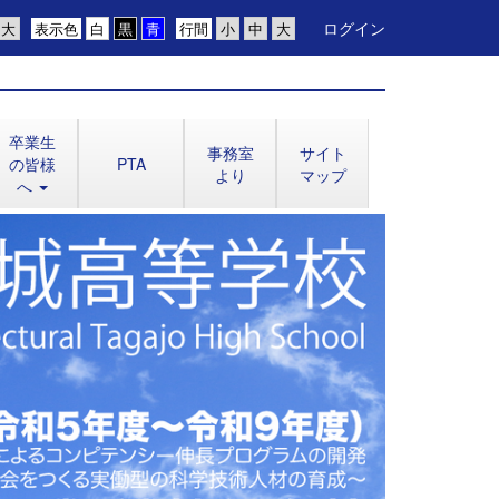
ログイン
表示色
行間
卒業生
事務室
サイト
の皆様
PTA
より
マップ
へ