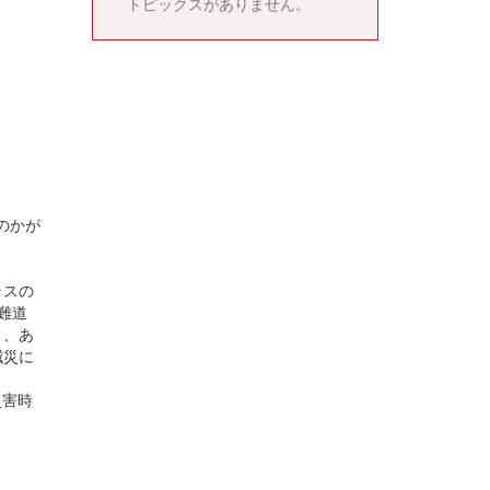
トピックスがありません。
のかが
ラスの
難道
り、あ
減災に
災害時