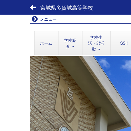
宮城県多賀城高等学校
メニュー
学校生
学校紹
ホーム
活・部活
SSH
介
動