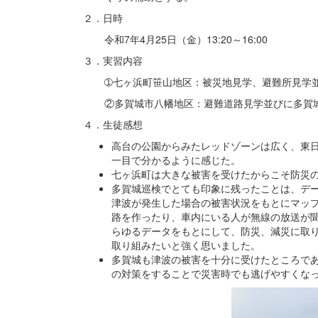
２．日時
令和7年4月25日（金）13:20～16:00
３．実習内容
➀七ヶ浜町笹山地区：被災地見学、避難所見学
②多賀城市八幡地区：避難道路見学並びに多賀
４．生徒感想
高台の公園からみたレッドゾーンは広く、東日
一目で分かるように感じた。
七ヶ浜町は大きな被害を受けたからこそ防災
多賀城巡検でとても印象に残ったことは、デ
津波が発生した場合の被害状況をもとにマッ
路を作ったり、車内にいる人が無線の放送が
らゆるデータをもとにして、防災、減災に取
取り組みたいと強く思いました。
多賀城も津波の被害を十分に受けたところであ
の対策をすることで災害時でも逃げやすくな