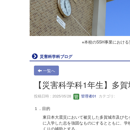
※本校のSSH事業におけ
災害科学科ブログ
一覧へ
【災害科学科1年生】多
投稿日時 : 2025/05/28
管理者01
カテゴリ:
１．目的
東日本大震災において被災した多賀城市及び七
に入学した志を強固なものにするとともに、学
くりの補助とする。