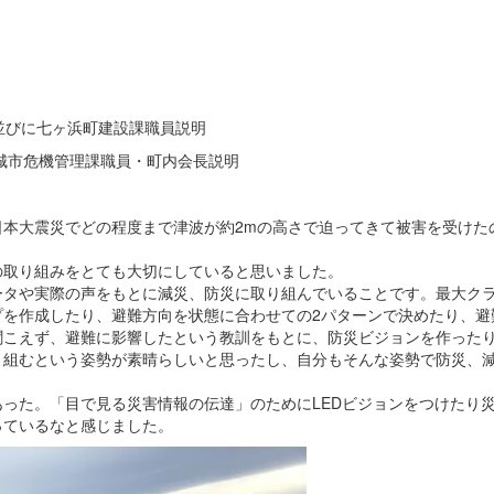
並びに七ヶ浜町建設課職員説明
城市危機管理課職員・町内会長説明
本大震災でどの程度まで津波が約2mの高さで迫ってきて被害を受けた
の取り組みをとても大切にしていると思いました。
ータや実際の声をもとに減災、防災に取り組んでいることです。最大ク
プを作成したり、避難方向を状態に合わせての2パターンで決めたり、避
聞こえず、避難に影響したという教訓をもとに、防災ビジョンを作った
り組むという姿勢が素晴らしいと思ったし、自分もそんな姿勢で防災、
った。「目で見る災害情報の伝達」のためにLEDビジョンをつけたり
っているなと感じました。