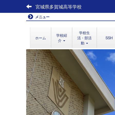
宮城県多賀城高等学校
メニュー
学校生
学校紹
ホーム
活・部活
SSH
介
動