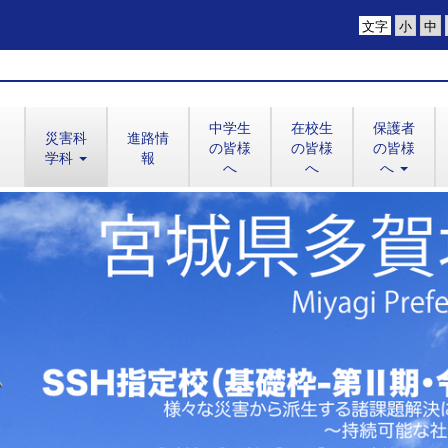
文字
中学生
在校生
保護者
災害科
進路情
の皆様
の皆様
の皆様
学科
報
へ
へ
へ