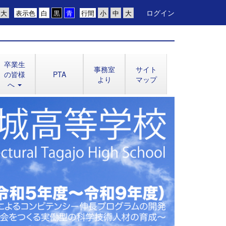
ログイン
表示色
行間
卒業生
事務室
サイト
の皆様
PTA
より
マップ
へ