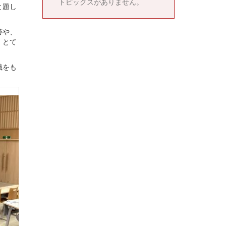
トピックスがありません。
と題し
跡や、
、とて
識をも