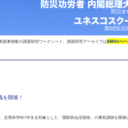
る実践事例集や課題研究ワークシート、課題研究アーカイブは
SSHのペー
義を開催！
ルにて、災害科学科1年生を対象とした「栗駒気仙沼巡検」の事前講師を開催