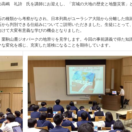
高嶋 礼詩 氏を講師にお迎えし、「宮城の大地の歴史と地盤災害」
の種類から考察がなされ、日本列島がユーラシア大陸から分離した痕
石から判別できる仕組みについてご説明いただきました。生徒にとって
向けて大変有意義な学びの機会となりました。
栗駒山麓ジオパークの地滑りを見学します。今回の事前講義で得た知
クな変化を感じ、充実した巡検になることを期待しています。