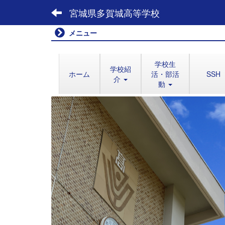
宮城県多賀城高等学校
メニュー
学校生
学校紹
ホーム
活・部活
SSH
介
動