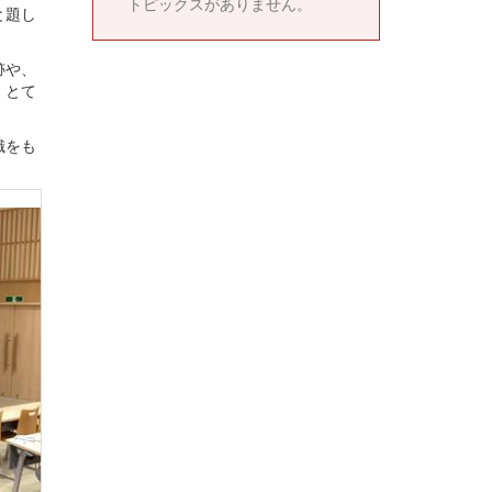
トピックスがありません。
と題し
跡や、
、とて
識をも