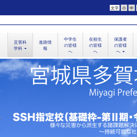
文字
中学生
在校生
保護者
災害科
進路情
の皆様
の皆様
の皆様
学科
報
へ
へ
へ