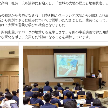
高嶋 礼詩 氏を講師にお迎えし、「宮城の大地の歴史と地盤災害」
の種類から考察がなされ、日本列島がユーラシア大陸から分離した痕
石から判別できる仕組みについてご説明いただきました。生徒にとって
向けて大変有意義な学びの機会となりました。
栗駒山麓ジオパークの地滑りを見学します。今回の事前講義で得た知
クな変化を感じ、充実した巡検になることを期待しています。