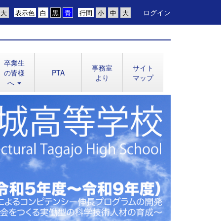
ログイン
表示色
行間
卒業生
事務室
サイト
の皆様
PTA
より
マップ
へ