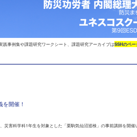
る実践事例集や課題研究ワークシート、課題研究アーカイブは
SSHのペー
義を開催！
ルにて、災害科学科1年生を対象とした「栗駒気仙沼巡検」の事前講師を開催