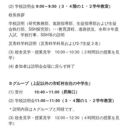
(2) 学校説明会
9:00～9:50（３・４階の１・２学年教室）
校長挨拶
学校説明（研究教務部、進路指導部、生徒指導部および生徒
会執行部、SSH探究部）･･･教育課程、進路状況、令和９年度
入試、学校行事、SSH等の説明
災害科学科説明（災害科学科長および2-7生徒２名）
(3) 校舎見学・授業見学 10:00～10:30（２時間目の授業を見
学）
(4) 参加者は説明会会場に戻らず終了
Ｂグループ（上記以外の市町村在住の中学生）
(1) 受付
10:40～11:00（昇降口）
(2) 学校説明会
11:00～11:50（３・４階の１・２学年教室）
＊説明内容はＡグループと同様です。
(3) 校舎見学・授業見学 12:00～12:30（４時間目の授業を見
学）