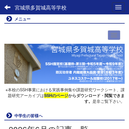
宮城県多賀城高等学校
Toggl
メニュー
※本校のSSH事業における実践事例集や課題研究ワークシート、課
題研究アーカイブは
SSHのページ
からダウンロード・閲覧できま
す。
是非ご覧下さい。
中学生の皆様へ