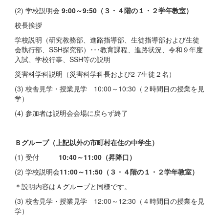
(2) 学校説明会
9:00～9:50（３・４階の１・２学年教室）
校長挨拶
学校説明（研究教務部、進路指導部、生徒指導部および生徒
会執行部、SSH探究部）･･･教育課程、進路状況、令和９年度
入試、学校行事、SSH等の説明
災害科学科説明（災害科学科長および2-7生徒２名）
(3) 校舎見学・授業見学 10:00～10:30（２時間目の授業を見
学）
(4) 参加者は説明会会場に戻らず終了
Ｂグループ（上記以外の市町村在住の中学生）
(1) 受付
10:40～11:00（昇降口）
(2) 学校説明会
11:00～11:50（３・４階の１・２学年教室）
＊説明内容はＡグループと同様です。
(3) 校舎見学・授業見学 12:00～12:30（４時間目の授業を見
学）