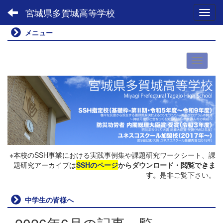
宮城県多賀城高等学校
Toggl
メニュー
※本校のSSH事業における実践事例集や課題研究ワークシート、課
題研究アーカイブは
SSHのページ
からダウンロード・閲覧できま
す。
是非ご覧下さい。
中学生の皆様へ