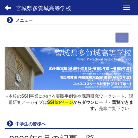
宮城県多賀城高等学校
Toggl
メニュー
※本校のSSH事業における実践事例集や課題研究ワークシート、課
題研究アーカイブは
SSHのページ
からダウンロード・閲覧できま
す。
是非ご覧下さい。
中学生の皆様へ