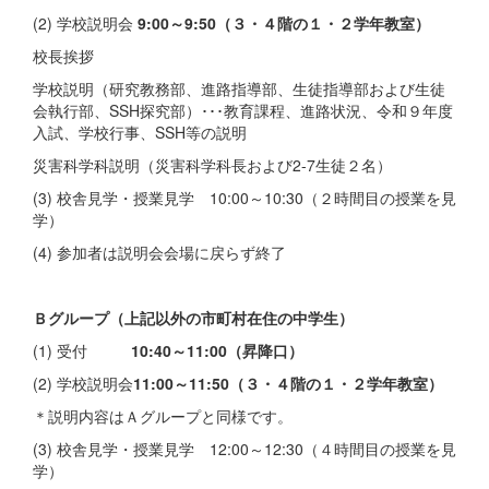
(2) 学校説明会
9:00～9:50（３・４階の１・２学年教室）
校長挨拶
学校説明（研究教務部、進路指導部、生徒指導部および生徒
会執行部、SSH探究部）･･･教育課程、進路状況、令和９年度
入試、学校行事、SSH等の説明
災害科学科説明（災害科学科長および2-7生徒２名）
(3) 校舎見学・授業見学 10:00～10:30（２時間目の授業を見
学）
(4) 参加者は説明会会場に戻らず終了
Ｂグループ（上記以外の市町村在住の中学生）
(1) 受付
10:40～11:00（昇降口）
(2) 学校説明会
11:00～11:50（３・４階の１・２学年教室）
＊説明内容はＡグループと同様です。
(3) 校舎見学・授業見学 12:00～12:30（４時間目の授業を見
学）