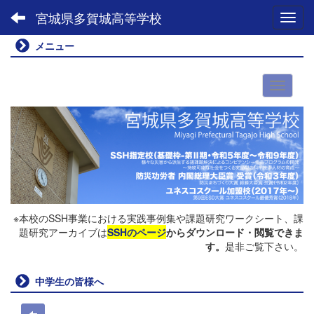
宮城県多賀城高等学校
Toggl
メニュー
※本校のSSH事業における実践事例集や課題研究ワークシート、課
題研究アーカイブは
SSHのページ
からダウンロード・閲覧できま
す。
是非ご覧下さい。
中学生の皆様へ