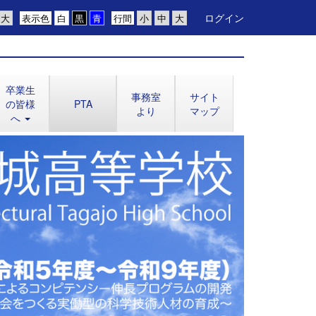
ログイン
表示色
行間
卒業生
事務室
サイト
の皆様
PTA
より
マップ
へ