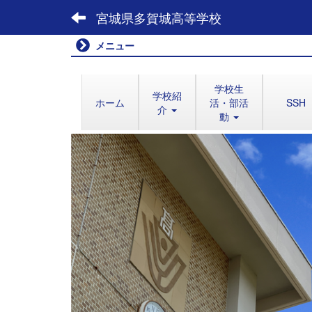
宮城県多賀城高等学校
メニュー
学校生
学校紹
ホーム
活・部活
SSH
介
動