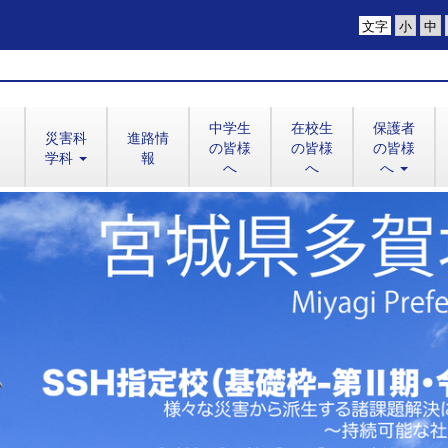
文字
中学生
在校生
保護者
災害科
進路情
の皆様
の皆様
の皆様
学科
報
へ
へ
へ