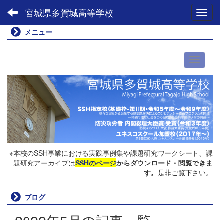
宮城県多賀城高等学校
Toggl
メニュー
※本校のSSH事業における実践事例集や課題研究ワークシート、課
題研究アーカイブは
SSHのページ
からダウンロード・閲覧できま
す。
是非ご覧下さい。
ブログ