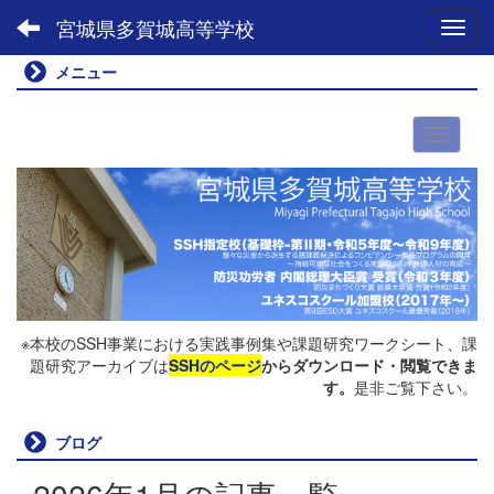
宮城県多賀城高等学校
Toggl
メニュー
※本校のSSH事業における実践事例集や課題研究ワークシート、課
題研究アーカイブは
SSHのページ
からダウンロード・閲覧できま
す。
是非ご覧下さい。
ブログ